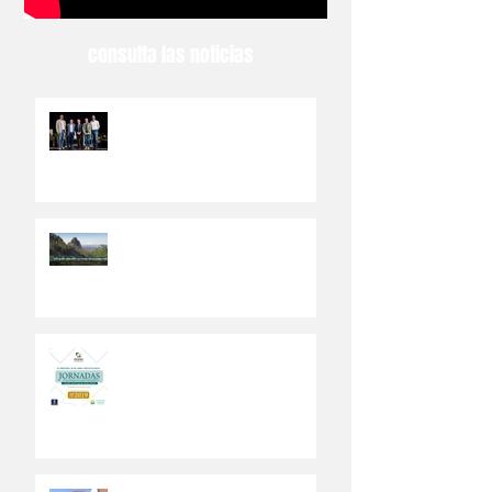
consulta las noticias
El Ayuntamiento de Valsequillo
abre el PEDSI a la participación
ciudadana
Los ciudadanos del municipio
canario de Valsequillo
participarán en el Plan de
Desarrollo Sostenible
Abierto a la ciudadanía un Plan
Estratégico de Desarrollo
Sostenible