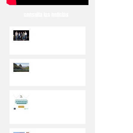
consulta las noticias
El Ayuntamiento de Valsequillo
abre el PEDSI a la participación
ciudadana
Los ciudadanos del municipio
canario de Valsequillo
participarán en el Plan de
Desarrollo Sostenible
Abierto a la ciudadanía un Plan
Estratégico de Desarrollo
Sostenible