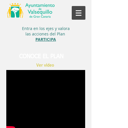
Entra en los ejes y
valora
las acciones del Plan
PARTICIPA
CONOCE EL PLAN
Ver vídeo