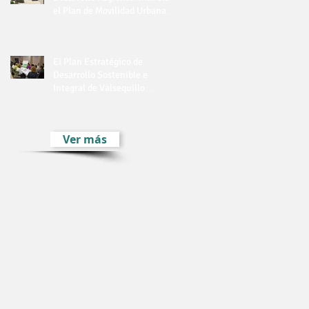
el Plan de Movilidad Urbana
de Valsequillo
El Plan Estratégico de
Desarrollo Sostenible e
Integral de Valsequillo
comienza su fase participativ
Ver más