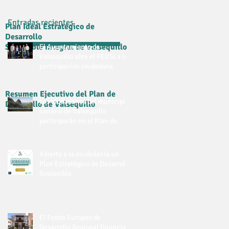
INTEGRAL
Entradas recientes
Plan Ideal Estratégico de
Desarrollo
Sostenible Integral de Valsequillo
El Ayuntamiento de
Valsequillo abre el PEDSI a la
participación ciudadana
Resumen Ejecutivo del Plan de
Los ciudadanos del municipio
Desarrollo de Valsequillo
canario de Valsequillo
participarán en el Plan de
Desarrollo Sostenible
Abierto a la ciudadanía un
Plan Estratégico de Desarrollo
Sostenible
El Fondo Europeo de
Desarrollo Regional financia