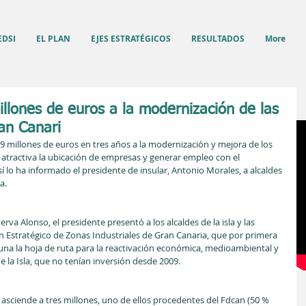
EDSI
EL PLAN
EJES ESTRATÉGICOS
RESULTADOS
More
illones de euros a la modernización de las
ran Canari
 9 millones de euros en tres años a la modernización y mejora de los 
 atractiva la ubicación de empresas y generar empleo con el 
 lo ha informado el presidente de insular, Antonio Morales, a alcaldes 
a.
erva Alonso, el presidente presentó a los alcaldes de la isla y las 
an Estratégico de Zonas Industriales de Gran Canaria, que por primera 
 una la hoja de ruta para la reactivación económica, medioambiental y 
 de la Isla, que no tenían inversión desde 2009.
 asciende a tres millones, uno de ellos procedentes del Fdcan (50 % 