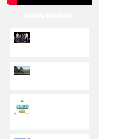
consulta las noticias
El Ayuntamiento de Valsequillo
abre el PEDSI a la participación
ciudadana
Los ciudadanos del municipio
canario de Valsequillo
participarán en el Plan de
Desarrollo Sostenible
Abierto a la ciudadanía un Plan
Estratégico de Desarrollo
Sostenible