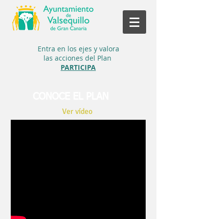
Entra en los ejes y
valora
las acciones del Plan
PARTICIPA
CONOCE EL PLAN
Ver vídeo