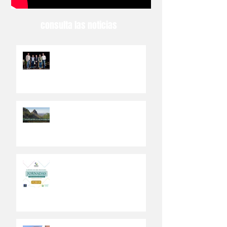
consulta las noticias
El Ayuntamiento de Valsequillo
abre el PEDSI a la participación
ciudadana
Los ciudadanos del municipio
canario de Valsequillo
participarán en el Plan de
Desarrollo Sostenible
Abierto a la ciudadanía un Plan
Estratégico de Desarrollo
Sostenible