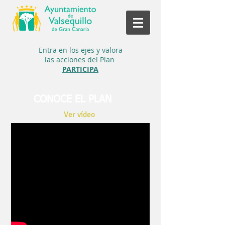
Entra en los ejes y
valora
las acciones del Plan
PARTICIPA
CONOCE EL PLAN
Ver vídeo