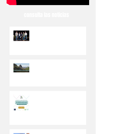
consulta las noticias
El Ayuntamiento de Valsequillo
abre el PEDSI a la participación
ciudadana
Los ciudadanos del municipio
canario de Valsequillo
participarán en el Plan de
Desarrollo Sostenible
Abierto a la ciudadanía un Plan
Estratégico de Desarrollo
Sostenible