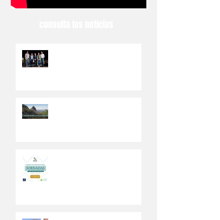
consulta las noticias
El Ayuntamiento de Valsequillo
abre el PEDSI a la participación
ciudadana
Los ciudadanos del municipio
canario de Valsequillo
participarán en el Plan de
Desarrollo Sostenible
Abierto a la ciudadanía un Plan
Estratégico de Desarrollo
Sostenible