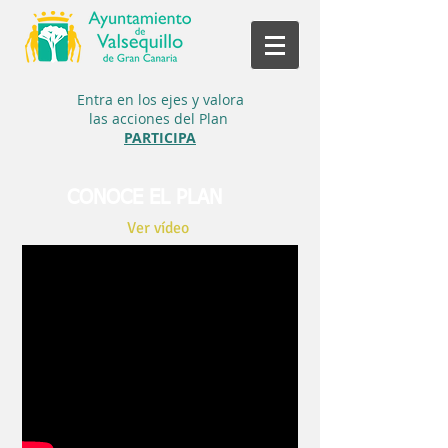
Entra en los ejes y
valora
las acciones del Plan
PARTICIPA
CONOCE EL PLAN
Ver vídeo