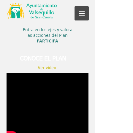
Entra en los ejes y
valora
las acciones del Plan
PARTICIPA
CONOCE EL PLAN
Ver vídeo