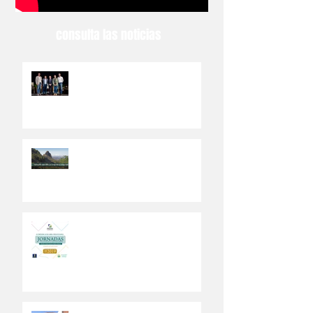
consulta las noticias
El Ayuntamiento de Valsequillo
abre el PEDSI a la participación
ciudadana
Los ciudadanos del municipio
canario de Valsequillo
participarán en el Plan de
Desarrollo Sostenible
Abierto a la ciudadanía un Plan
Estratégico de Desarrollo
Sostenible